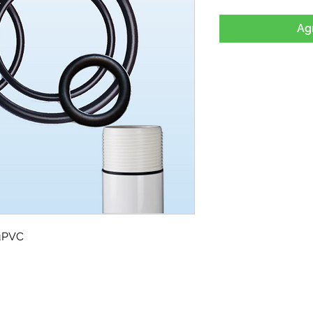
Agr
uPVC