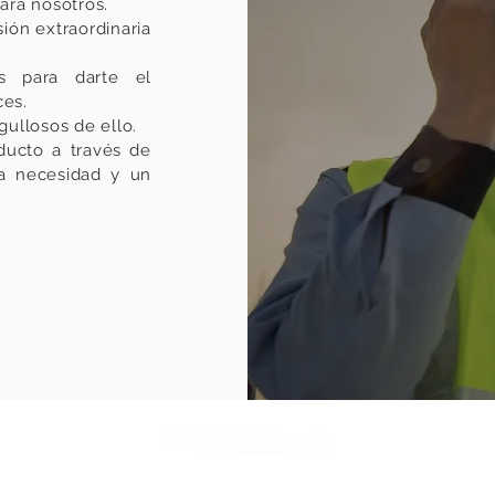
ara nosotros.
ión extraordinaria
s para darte el
ces.
ullosos de ello.
ducto a través de
a necesidad y un
Solvoca LLC.